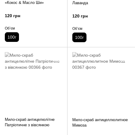
«Кокос & Масло Ши»
Лаванда
120 грн
120 грн
Обʼєм
Обʼєм
100г
100г
Мило-скраб антицелюлітне
Мило-скраб антицеллюлитное
Патріотичне з вівсянкою
Мимоза