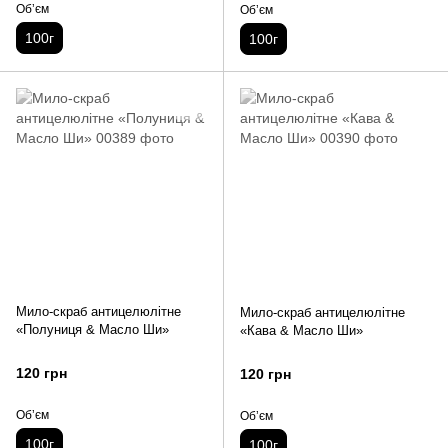
Обʼєм
Обʼєм
100г
100г
Мило-скраб антицелюлітне
Мило-скраб антицелюлітне
«Полуниця & Масло Ши»
«Кава & Масло Ши»
120 грн
120 грн
Обʼєм
Обʼєм
100г
100г