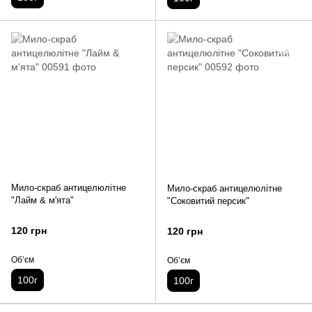
Мило-скраб антицелюлітне
Мило-скраб антицелюлітне
"Лайм & м'ята"
"Соковитий персик"
120 грн
120 грн
Обʼєм
Обʼєм
100г
100г