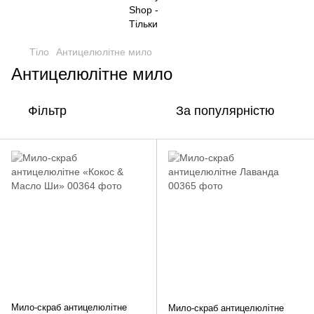
Тіло
Антицелюлітне мило
Антицелюлітне мило
Фільтр
За популярністю
Мило-скраб антицелюлітне
Мило-скраб антицелюлітне