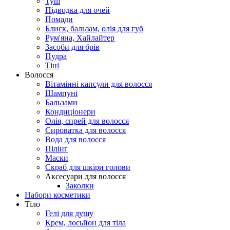
Туш
Підводка для очей
Помади
Блиск, бальзам, олія для губ
Рум'яна, Хайлайтер
Засоби для брів
Пудра
Тіні
Волосся
Вітамінні капсули для волосся
Шампуні
Бальзами
Кондиціонери
Олія, спрей для волосся
Сироватка для волосся
Вода для волосся
Пілінг
Маски
Скраб для шкіри голови
Аксесуари для волосся
Заколки
Набори косметики
Тіло
Гелі для душу
Крем, лосьйон для тіла