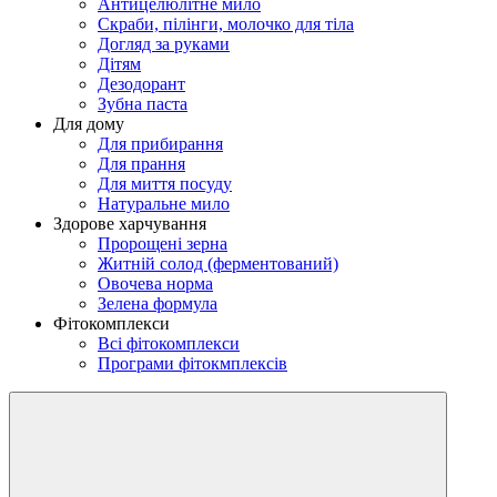
Антицелюлітне мило
Скраби, пілінги, молочко для тіла
Догляд за руками
Дітям
Дезодорант
Зубна паста
Для дому
Для прибирання
Для прання
Для миття посуду
Натуральне мило
Здорове харчування
Пророщені зерна
Житній солод (ферментований)
Овочева норма
Зелена формула
Фітокомплекси
Всі фітокомплекси
Програми фітокмплексів