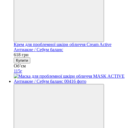
Крем для проблемної шкіри обличчя Cream Active
Антиакне / Себум баланс
618 грн
Купити
Обʼєм
115г