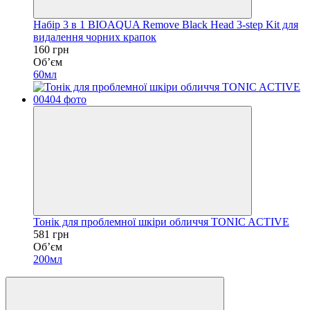
Набір 3 в 1 BIOAQUA Remove Black Head 3-step Kit для
видалення чорних крапок
160 грн
Обʼєм
60мл
Тонік для проблемної шкіри обличчя TONIC ACTIVE
581 грн
Обʼєм
200мл