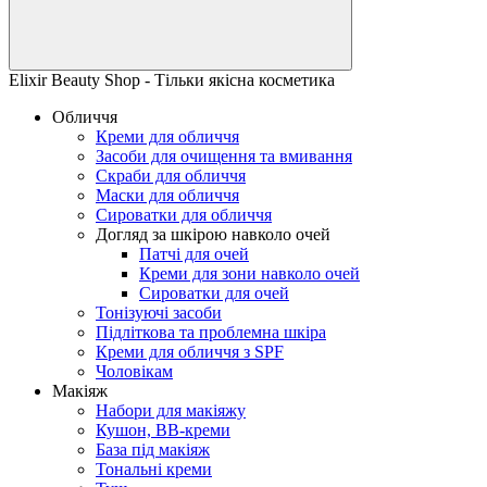
Elixir Beauty Shop - Тільки якісна косметика
Обличчя
Креми для обличчя
Засоби для очищення та вмивання
Скраби для обличчя
Маски для обличчя
Сироватки для обличчя
Догляд за шкірою навколо очей
Патчі для очей
Креми для зони навколо очей
Сироватки для очей
Тонізуючі засоби
Підліткова та проблемна шкіра
Креми для обличчя з SPF
Чоловікам
Макіяж
Набори для макіяжу
Кушон, BB-креми
База під макіяж
Тональні креми