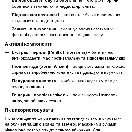
Вирівнювання тону та освітлення
– екстракт перили
бореться з тьмяністю та надає шкірі сяйва.
Підвищення пружності
– шкіра стає більш еластичною,
гладенькою та підтягнутою.
Захист і відновлення
– зменшує вплив негативних
факторів довкілля, заспокоює та зміцнює шкіру.
Активні компоненти
Екстракт перили (Perilla Frutescens)
– багатий на
антиоксиданти, має протизапальну та відновлювальну дію.
Поліпептиди (аргінін/лізин)
– зміцнюють шкірний каркас,
сприяють виробленню колагену та підвищують пружність.
Гіалуронова кислота
– глибоко зволожує та утримує
вологу в клітинах.
Гліцерин і пропіленгліколь
– пом’якшують і живлять
шкіру, запобігаючи сухості.
Як використовувати
Після очищення шкіри нанесіть невелику кількість сироватки
на обличчя та шию вранці та ввечері. Масажними рухами
рівномірно розподіліть до повного вбирання. Для