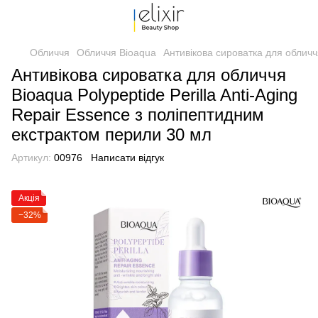
Обличчя
Обличчя Bioaqua
Антивікова сироватка для обличчя
Антивікова сироватка для обличчя
Bioaqua Polypeptide Perilla Anti-Aging
Repair Essence з поліпептидним
екстрактом перили 30 мл
Артикул:
00976
Написати відгук
Акція
−32%