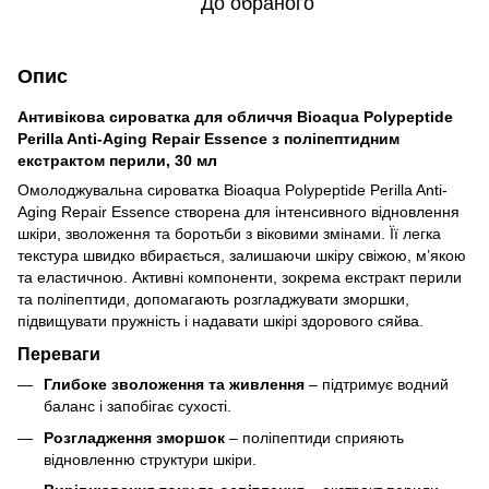
До обраного
Опис
Антивікова сироватка для обличчя Bioaqua Polypeptide
Perilla Anti-Aging Repair Essence з поліпептидним
екстрактом перили, 30 мл
Омолоджувальна сироватка Bioaqua Polypeptide Perilla Anti-
Aging Repair Essence створена для інтенсивного відновлення
шкіри, зволоження та боротьби з віковими змінами. Її легка
текстура швидко вбирається, залишаючи шкіру свіжою, м’якою
та еластичною. Активні компоненти, зокрема екстракт перили
та поліпептиди, допомагають розгладжувати зморшки,
підвищувати пружність і надавати шкірі здорового сяйва.
Переваги
Глибоке зволоження та живлення
– підтримує водний
баланс і запобігає сухості.
Розгладження зморшок
– поліпептиди сприяють
відновленню структури шкіри.