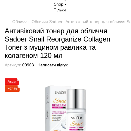
Обличчя
Обличчя Sadoer
Антивіковий тонер для обличчя Sa
Антивіковий тонер для обличчя
Sadoer Snail Reorganize Collagen
Toner з муцином равлика та
колагеном 120 мл
Артикул:
00963
Написати відгук
Акція
−24%