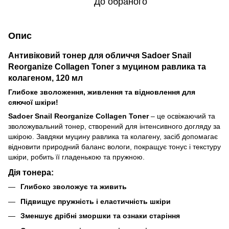
До обраного
Опис
Антивіковий тонер для обличчя Sadoer Snail
Reorganize Collagen Toner з муцином равлика та
колагеном, 120 мл
Глибоке зволоження, живлення та відновлення для
сяючої шкіри!
Sadoer Snail Reorganize Collagen Toner
– це освіжаючий та
зволожувальний тонер, створений для інтенсивного догляду за
шкірою. Завдяки муцину равлика та колагену, засіб допомагає
відновити природний баланс вологи, покращує тонус і текстуру
шкіри, робить її гладенькою та пружною.
Дія тонера:
Глибоко зволожує та живить
Підвищує пружність і еластичність шкіри
Зменшує дрібні зморшки та ознаки старіння