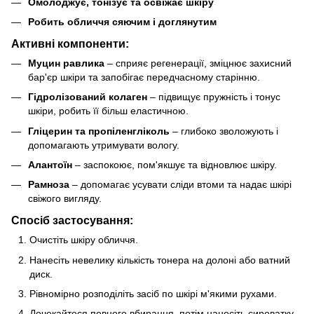
Омолоджує, тонізує та освіжає шкіру
Робить обличчя сяючим і доглянутим
Активні компоненти:
Муцин равлика
– сприяє регенерації, зміцнює захисний
бар'єр шкіри та запобігає передчасному старінню.
Гідролізований колаген
– підвищує пружність і тонус
шкіри, робить її більш еластичною.
Гліцерин та пропіленгліколь
– глибоко зволожують і
допомагають утримувати вологу.
Алантоїн
– заспокоює, пом'якшує та відновлює шкіру.
Рамноза
– допомагає усувати сліди втоми та надає шкірі
свіжого вигляду.
Спосіб застосування:
Очистіть шкіру обличчя.
Нанесіть невелику кількість тонера на долоні або ватний
диск.
Рівномірно розподіліть засіб по шкірі м'якими рухами.
Дочекайтеся повного вбирання, потім нанесіть сироватку