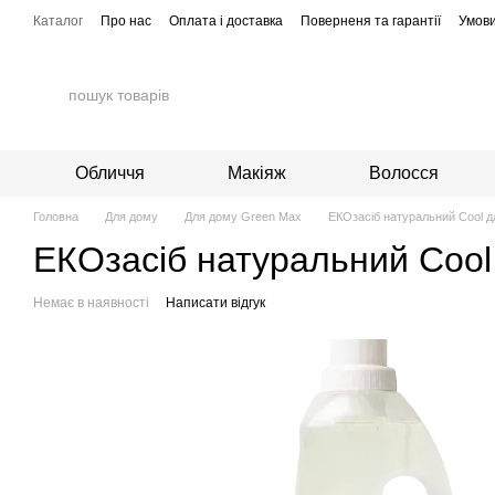
Перейти до основного контенту
Каталог
Про нас
Оплата і доставка
Поверненя та гарантії
Умови
Обличчя
Макіяж
Волосся
Головна
Для дому
Для дому Green Max
EКОзасіб натуральний Cool дл
EКОзасіб натуральний Cool 
Немає в наявності
Написати відгук