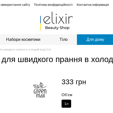
 використання сайту
Політика конфіденційності
Контактна інформація
Набори косметики
Тіло
Для дому
я швидкого прання в холодній воді (1л)
для швидкого прання в холодн
333 грн
Обʼєм
1л