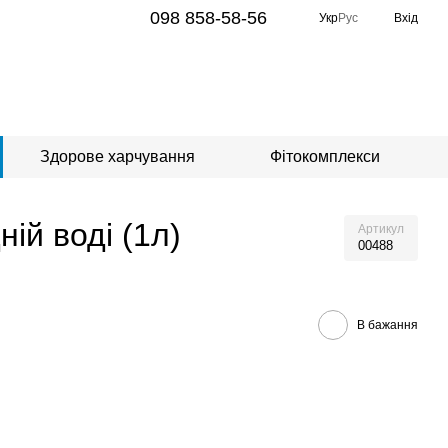
098 858-58-56
Укр
Рус
Вхід
Здорове харчування
Фітокомплекси
ій воді (1л)
Артикул
00488
В бажання