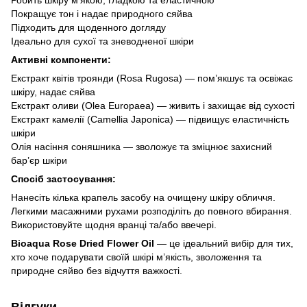
Покращує тон і надає природного сяйва
Підходить для щоденного догляду
Ідеально для сухої та зневодненої шкіри
Активні компоненти:
Екстракт квітів троянди (Rosa Rugosa) — пом’якшує та освіжає
шкіру, надає сяйва
Екстракт оливи (Olea Europaea) — живить і захищає від сухості
Екстракт камелії (Camellia Japonica) — підвищує еластичність
шкіри
Олія насіння соняшника — зволожує та зміцнює захисний
бар’єр шкіри
Спосіб застосування:
Нанесіть кілька крапель засобу на очищену шкіру обличчя.
Легкими масажними рухами розподіліть до повного вбирання.
Використовуйте щодня вранці та/або ввечері.
Bioaqua Rose Dried Flower Oil
— це ідеальний вибір для тих,
хто хоче подарувати своїй шкірі м’якість, зволоження та
природне сяйво без відчуття важкості.
Відгуки