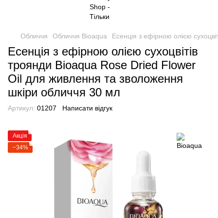
Обличчя
Обличчя Bioaqua
Есенція з ефірною олією сухоцві
Есенція з ефірною олією сухоцвітів
троянди Bioaqua Rose Dried Flower
Oil для живлення та зволоження
шкіри обличчя 30 мл
Артикул:
01207
Написати відгук
Акція
−34%