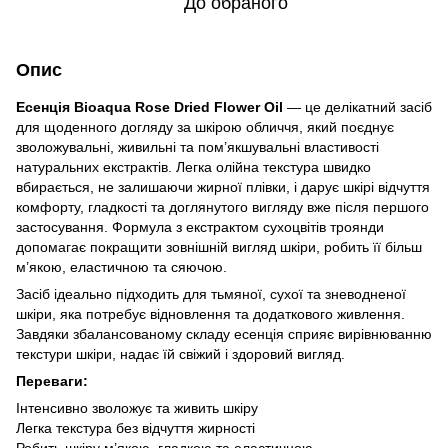
До обраного
Опис
Есенція Bioaqua Rose Dried Flower Oil
— це делікатний засіб
для щоденного догляду за шкірою обличчя, який поєднує
зволожувальні, живильні та пом’якшувальні властивості
натуральних екстрактів. Легка олійна текстура швидко
вбирається, не залишаючи жирної плівки, і дарує шкірі відчуття
комфорту, гладкості та доглянутого вигляду вже після першого
застосування. Формула з екстрактом сухоцвітів троянди
допомагає покращити зовнішній вигляд шкіри, робить її більш
м’якою, еластичною та сяючою.
Засіб ідеально підходить для тьмяної, сухої та зневодненої
шкіри, яка потребує відновлення та додаткового живлення.
Завдяки збалансованому складу есенція сприяє вирівнюванню
текстури шкіри, надає їй свіжий і здоровий вигляд.
Переваги:
Інтенсивно зволожує та живить шкіру
Легка текстура без відчуття жирності
Робить шкіру м’якою, гладкою та еластичною