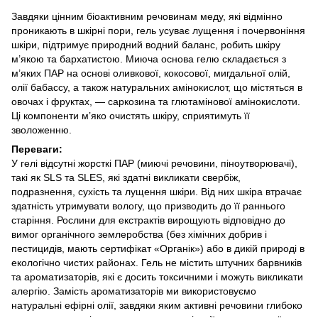
Завдяки цінним біоактивним речовинам меду, які відмінно
проникають в шкірні пори, гель усуває лущення і почервоніння
шкіри, підтримує природний водний баланс, робить шкіру
м’якою та бархатистою. Миюча основа гелю складається з
м’яких ПАР на основі оливкової, кокосової, мигдальної олій,
олії бабассу, а також натуральних амінокислот, що містяться в
овочах і фруктах, — саркозина та глютамінової амінокислоти.
Ці компоненти м’яко очистять шкіру, сприятимуть її
зволоженню.
Переваги:
У гелі відсутні жорсткі ПАР (миючі речовини, піноутворювачі),
такі як SLS та SLES, які здатні викликати свербіж,
подразнення, сухість та лущення шкіри. Від них шкіра втрачає
здатність утримувати вологу, що призводить до її раннього
старіння. Рослини для екстрактів вирощують відповідно до
вимог органічного землеробства (без хімічних добрив і
пестицидів, мають сертифікат «Органік») або в дикій природі в
екологічно чистих районах. Гель не містить штучних барвників
та ароматизаторів, які є досить токсичними і можуть викликати
алергію. Замість ароматизаторів ми використовуємо
натуральні ефірні олії, завдяки яким активні речовини глибоко