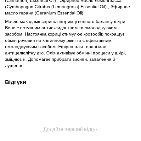
(Cinnamon) Essential Oil) , Эфирное масло лемонграсса
(Cymbopogon Citratus (Lemongrass) Essential Oil) , Эфирное
масло герани (Geranium Essential Oil)
Масло макадамії сприяє підтримці водного балансу шкіри.
Воно є потужним антиоксидантним та омолоджуючим
засобом. Настоянка кориці стимулює кровообіг, покращує
обмін речовин на клітинному рівні та є ефективним
омолоджуючим засобом. Ефірна олія герані має
антицелюлітну дію. Олія активізує обмінні процеси у шкірі,
зміцнює її. Допомагає прибрати висипи, запалення й
лущення.
Відгуки
Додайте перший відгук