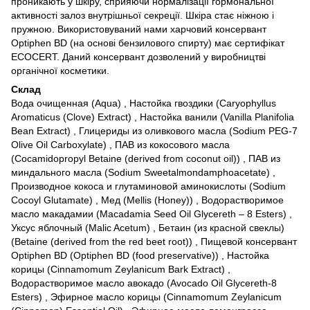
проникають у шкіру, сприяючи нормалізації гормональної
активності залоз внутрішньої секреції. Шкіра стає ніжною і
пружною. Використовуваний нами харчовий консервант
Optiphen BD (на основі бензилового спирту) має сертифікат
ЕСОСЕRT. Даний консервант дозволений у виробництві
органічної косметики.
Склад
Вода очищенная (Aqua) , Настойка гвоздики (Caryophyllus
Aromaticus (Clove) Extract) , Настойка ванили (Vanilla Planifolia
Bean Extract) , Глицериды из оливкового масла (Sodium PEG-7
Olive Oil Carboxylate) , ПАВ из кокосового масла
(Cocamidopropyl Betaine (derived from coconut oil)) , ПАВ из
миндального масла (Sodium Sweetalmondamphoacetate) ,
Производное кокоса и глутаминовой аминокислоты (Sodium
Cocoyl Glutamate) , Мед (Mellis (Honey)) , Водорастворимое
масло макадамии (Macadamia Seed Oil Glycereth – 8 Esters) ,
Уксус яблочный (Malic Acetum) , Бетаин (из красной свеклы)
(Betaine (derived from the red beet root)) , Пищевой консервант
Optiphen BD (Optiphen BD (food preservative)) , Настойка
корицы (Cinnamomum Zeylanicum Bark Extract) ,
Водорастворимое масло авокадо (Avocado Oil Glycereth-8
Esters) , Эфирное масло корицы (Cinnamomum Zeylanicum