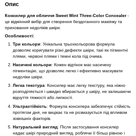
Опис
Консилер для обличчя Sweet Mint Three-Color Concealer
-
це відмінний вибір для створення бездоганного макіяжу та
приховання недоліків шкіри.
Особливості:
Три кольори
: Унікальна трьохкольорова формула
дозволяє коригувати різні дефекти шкіри, такі як пігментні
плями, червоні плями і темні кола під очима.
Насичені кольори
: Кожен відтінок має насичену
пігментацію, що дозволяє легко і ефективно маскувати
недоліки шкіри.
Легка текстура
: Консилер має легку текстуру, яка ніжно
розподіляється і швидко вбирається у шкіру, не залишаючи
відчуття тяжкості або липкості.
Ультрастійкість
: Формула консилера забезпечує стійкість
протягом дня, не вицікає та не розмазується під впливом
зовнішніх факторів.
Натуральний вигляд
: Після застосування консилер
надає шкірі природний вигляд, роблячи її більш рівною і