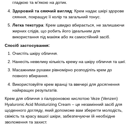
гладкою та м'якою на дотик.
Здоровий та сяючий вигляд
: Крем надає шкірі здорове
сяяння, покращує її колір та загальний тонус.
Легка текстура
: Крем швидко вбирається, не залишаючи
жирних слідів, що робить його ідеальним для
використання під макіяж або як самостійний засіб.
Спосіб застосування:
Очистіть шкіру обличчя.
Нанесіть невелику кількість крему на шкіру обличчя та шиї.
Масажними рухами рівномірно розподіліть крем до
повного вбирання.
Використовуйте крем вранці та ввечері для досягнення
найкращих результатів.
Крем для обличчя з гіалуроновою кислотою Veze (Venzen)
Hyaluronic Acid Moisturizing Cream – це незамінний засіб для
щоденного догляду, який допоможе вам зберегти молодість,
свіжість та красу вашої шкіри, забезпечуючи їй необхідне
зволоження та захист.