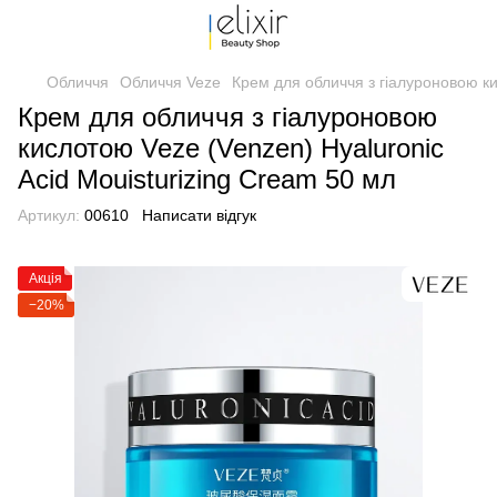
Обличчя
Обличчя Veze
Крем для обличчя з гіалуроновою ки
Крем для обличчя з гіалуроновою
кислотою Veze (Venzen) Hyaluronic
Acid Mouisturizing Cream 50 мл
Артикул:
00610
Написати відгук
Акція
−20%