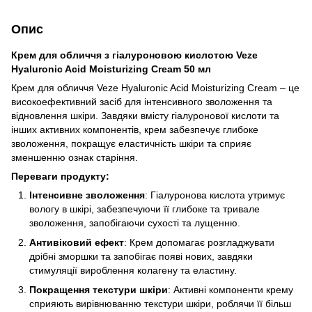
Опис
Крем для обличчя з гіалуроновою кислотою Veze
Hyaluronic Acid Moisturizing Cream 50 мл
Крем для обличчя Veze Hyaluronic Acid Moisturizing Cream – це
високоефективний засіб для інтенсивного зволоження та
відновлення шкіри. Завдяки вмісту гіалуронової кислоти та
інших активних компонентів, крем забезпечує глибоке
зволоження, покращує еластичність шкіри та сприяє
зменшенню ознак старіння.
Переваги продукту:
Інтенсивне зволоження
: Гіалуронова кислота утримує
вологу в шкірі, забезпечуючи її глибоке та тривале
зволоження, запобігаючи сухості та лущенню.
Антивіковий ефект
: Крем допомагає розгладжувати
дрібні зморшки та запобігає появі нових, завдяки
стимуляції вироблення колагену та еластину.
Покращення текстури шкіри
: Активні компоненти крему
сприяють вирівнюванню текстури шкіри, роблячи її більш