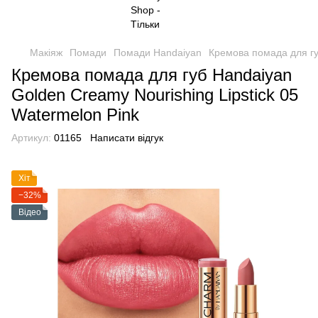
Макіяж
Помади
Помади Handaiyan
Кремова помада для губ
Кремова помада для губ Handaiyan
Golden Creamy Nourishing Lipstick 05
Watermelon Pink
Артикул:
01165
Написати відгук
Хіт
−32%
Відео