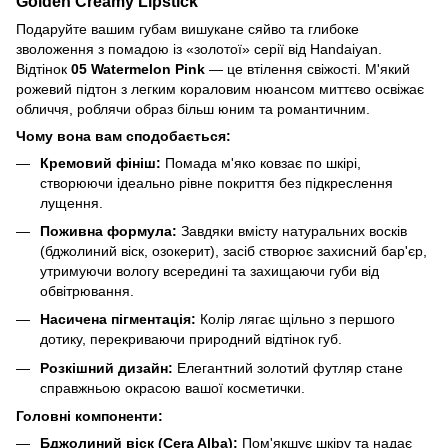
Golden Creamy Lipstick
Подаруйте вашим губам вишукане сяйво та глибоке
зволоження з помадою із «золотої» серії від Handaiyan.
Відтінок
05 Watermelon Pink
— це втілення свіжості. М'який
рожевий підтон з легким кораловим нюансом миттєво освіжає
обличчя, роблячи образ більш юним та романтичним.
Чому вона вам сподобається:
Кремовий фініш:
Помада м'яко ковзає по шкірі,
створюючи ідеально рівне покриття без підкреслення
лущення.
Поживна формула:
Завдяки вмісту натуральних восків
(бджолиний віск, озокерит), засіб створює захисний бар'єр,
утримуючи вологу всередині та захищаючи губи від
обвітрювання.
Насичена пігментація:
Колір лягає щільно з першого
дотику, перекриваючи природний відтінок губ.
Розкішний дизайн:
Елегантний золотий футляр стане
справжньою окрасою вашої косметички.
Головні компоненти:
Бджолиний віск (Cera Alba):
Пом'якшує шкіру та надає