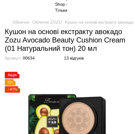
Обличчя
Обличчя ZOZU
Кушон на основі екстракту авокад
Кушон на основі екстракту авокадо
Zozu Avocado Beauty Cushion Cream
(01 Натуральний тон) 20 мл
Артикул:
00634
13 відгуків
Акція
Хіт
−47%