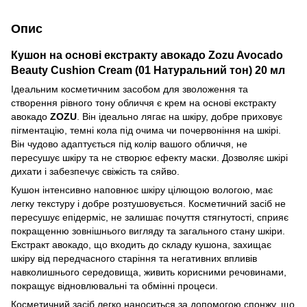
Опис
Кушон на основі екстракту авокадо Zozu Avocado
Beauty Cushion Cream (01 Натуральний тон) 20 мл
Ідеальним косметичним засобом для зволоження та
створення рівного тону обличчя є крем на основі екстракту
авокадо
ZOZU
. Він ідеально лягає на шкіру, добре приховує
пігментацію, темні кола під очима чи почервоніння на шкірі.
Він чудово адаптується під колір вашого обличчя, не
пересушує шкіру та не створює ефекту маски. Дозволяє шкірі
дихати і забезпечує свіжість та сяйво.
Кушон інтенсивно наповнює шкіру цілющою вологою, має
легку текстуру і добре розтушовується. Косметичний засіб не
пересушує епідерміс, не залишає почуття стягнутості, сприяє
покращенню зовнішнього вигляду та загального стану шкіри.
Екстракт авокадо, що входить до складу кушона, захищає
шкіру від передчасного старіння та негативних впливів
навколишнього середовища, живить корисними речовинами,
покращує відновлювальні та обмінні процеси.
Косметичний засіб легко наноситься за допомогою спонжу, що