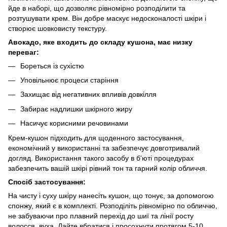
йде в наборі, що дозволяє рівномірно розподілити та
розтушувати крем. Він добре маскує недосконалості шкіри і
створює шовковисту текстуру.
Авокадо, яке входить до складу кушона, має низку
переваг:
Бореться із сухістю
Уповільнює процеси старіння
Захищає від негативних впливів довкілля
Забирає надлишки шкірного жиру
Насичує корисними речовинами
Крем-кушон підходить для щоденного застосування,
економічний у використанні та забезпечує довготривалий
догляд. Використання такого засобу в б'юті процедурах
забезпечить вашій шкірі рівний тон та гарний колір обличчя.
Спосіб застосування:
На чисту і суху шкіру нанесіть кушон, що тонує, за допомогою
спонжу, який є в комплекті. Розподіліть рівномірно по обличчю,
не забуваючи про плавний перехід до шиї та лінії росту
волосся, вуха. Дайте вбратися і просохнути протягом 5-10