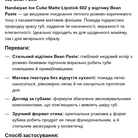
Handaiyan Ice Cube Matte Lipstick 602 у відтінку Bean
Paste
— це вишукане поєднання теплого рожево-коричневого
тону з оксамитовим матовим фінішем. Помада підкреслює
природну красу губ, надаючи їм насиченості, виразності та
елегантності. Ідеально підходить як для щоденного макіяжу,
так і для вечірнього образу.
Переваги:
Стильний відтінок Bean Paste:
глибокий нюдовий колір з
рожево-бежевим підтоном візуально робить губи
повнішими й привабливішими.
Матова текстура без відчуття сухості:
помада легко
наноситься, рівномірно лягає й не скочується протягом
дня.
Догляд за губами:
формула збагачена зволожувальними
компонентами, що пом’якшують і живлять шкіру губ.
Зручний формат стика:
оригінальна упаковка у формі
кубика робить продукт не лише функціональним, а й
стильним аксесуаром у косметичці.
Спосіб застосування: