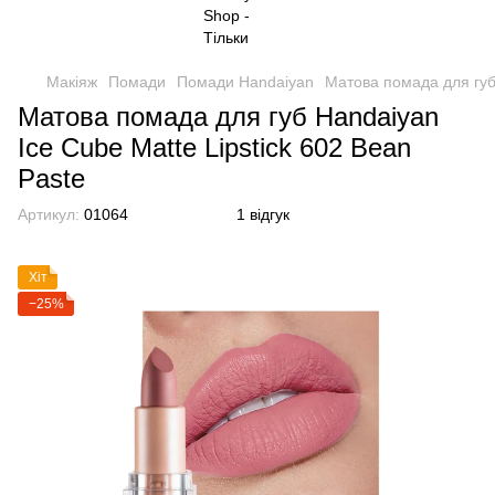
Макіяж
Помади
Помади Handaiyan
Матова помада для губ 
Матова помада для губ Handaiyan
Ice Cube Matte Lipstick 602 Bean
Paste
Артикул:
01064
1 відгук
Хіт
−25%