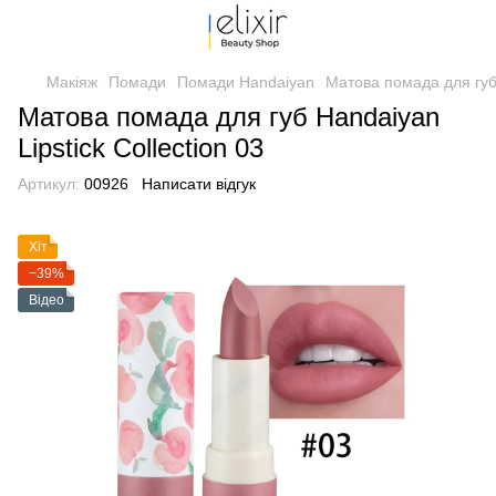
Макіяж
Помади
Помади Handaiyan
Матова помада для губ 
Матова помада для губ Handaiyan
Lipstick Collection 03
Артикул:
00926
Написати відгук
Хіт
−39%
Відео