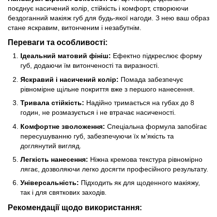
поєднує насичений колір, стійкість і комфорт, створюючи
бездоганний макіяж губ для будь-якої нагоди. З нею ваш образ
стане яскравим, витонченим і незабутнім.
Переваги та особливості:
Ідеальний матовий фініш:
Ефектно підкреслює форму
губ, додаючи їм витонченості та виразності.
Яскравий і насичений колір:
Помада забезпечує
рівномірне щільне покриття вже з першого нанесення.
Тривала стійкість:
Надійно тримається на губах до 8
годин, не розмазується і не втрачає насиченості.
Комфортне зволоження:
Спеціальна формула запобігає
пересушуванню губ, забезпечуючи їх м’якість та
доглянутий вигляд.
Легкість нанесення:
Ніжна кремова текстура рівномірно
лягає, дозволяючи легко досягти професійного результату.
Універсальність:
Підходить як для щоденного макіяжу,
так і для святкових заходів.
Рекомендації щодо використання: