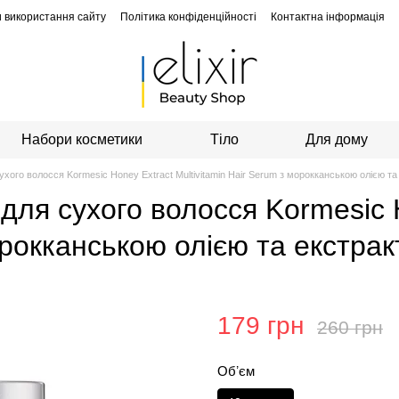
 використання сайту
Політика конфіденційності
Контактна інформація
Набори косметики
Тіло
Для дому
ухого волосся Kormesic Honey Extract Multivitamin Hair Serum з морокканською олією т
для сухого волосся Kormesic 
морокканською олією та екстра
179 грн
260 грн
Обʼєм