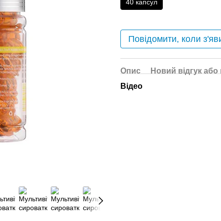
40 капсул
Повідомити, коли з'яв
Опис
Новий відгук або
Відео