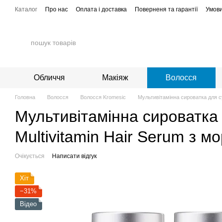
Перейти до основного контенту
Каталог
Про нас
Оплата і доставка
Поверненя та гарантії
Умови
Обличчя
Макіяж
Волосся
Головна
Волосся
Волосся Kromesic
Мультивітамінна сироватка для с
Мультивітамінна сироватка 
Multivitamin Hair Serum з 
Очікується
Написати відгук
Хіт
−31%
Відео