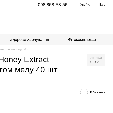
098 858-58-56
Укр
Рус
Вхід
Здорове харчування
Фітокомплекси
а екстрактом меду 40 шт
Honey Extract
Артикул
01008
ктом меду 40 шт
В бажання