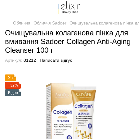
Обличчя
Обличчя Sadoer
Очищувальна колагенова пінка для
Очищувальна колагенова пінка для
вмивання Sadoer Collagen Anti-Aging
Cleanser 100 г
Артикул:
01212
Написати відгук
Хіт
−32%
Відео