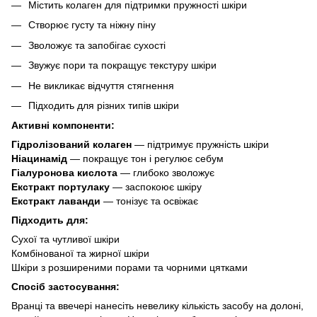
Містить колаген для підтримки пружності шкіри
Створює густу та ніжну піну
Зволожує та запобігає сухості
Звужує пори та покращує текстуру шкіри
Не викликає відчуття стягнення
Підходить для різних типів шкіри
Активні компоненти:
Гідролізований колаген
— підтримує пружність шкіри
Ніацинамід
— покращує тон і регулює себум
Гіалуронова кислота
— глибоко зволожує
Екстракт портулаку
— заспокоює шкіру
Екстракт лаванди
— тонізує та освіжає
Підходить для:
Сухої та чутливої шкіри
Комбінованої та жирної шкіри
Шкіри з розширеними порами та чорними цятками
Спосіб застосування:
Вранці та ввечері нанесіть невелику кількість засобу на долоні,