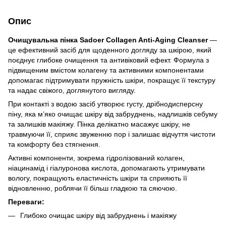
Опис
Очищувальна пінка Sadoer Collagen Anti-Aging Cleanser
—
це ефективний засіб для щоденного догляду за шкірою, який
поєднує глибоке очищення та антивіковий ефект. Формула з
підвищеним вмістом колагену та активними компонентами
допомагає підтримувати пружність шкіри, покращує її текстуру
та надає свіжого, доглянутого вигляду.
При контакті з водою засіб утворює густу, дрібнодисперсну
піну, яка м’яко очищає шкіру від забруднень, надлишків себуму
та залишків макіяжу. Пінка делікатно масажує шкіру, не
травмуючи її, сприяє звуженню пор і залишає відчуття чистоти
та комфорту без стягнення.
Активні компоненти, зокрема гідролізований колаген,
ніацинамід і гіалуронова кислота, допомагають утримувати
вологу, покращують еластичність шкіри та сприяють її
відновленню, роблячи її більш гладкою та сяючою.
Переваги:
Глибоко очищає шкіру від забруднень і макіяжу