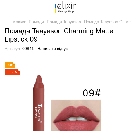
Макіяж
Помади
Помади Teayason
Помада Teayason Charmin
Помада Teayason Charming Matte
Lipstick 09
Артикул:
00841
Написати відгук
Хіт
−37%