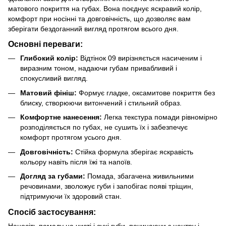
матового покриття на губах. Вона поєднує яскравий колір,
комфорт при носінні та довговічність, що дозволяє вам
зберігати бездоганний вигляд протягом всього дня.
Основні переваги:
Глибокий колір:
Відтінок 09 вирізняється насиченим і
виразним тоном, надаючи губам привабливий і
спокусливий вигляд.
Матовий фініш:
Формує гладке, оксамитове покриття без
блиску, створюючи витончений і стильний образ.
Комфортне нанесення:
Легка текстура помади рівномірно
розподіляється по губах, не сушить їх і забезпечує
комфорт протягом усього дня.
Довговічність:
Стійка формула зберігає яскравість
кольору навіть після їжі та напоїв.
Догляд за губами:
Помада, збагачена живильними
речовинами, зволожує губи і запобігає появі тріщин,
підтримуючи їх здоровий стан.
Спосіб застосування:
Наносіть помаду на чисті і сухі губи, починаючи з центру і