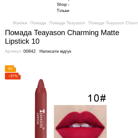
Макіяж
Помади
Помади Teayason
Помада Teayason Charmin
Помада Teayason Charming Matte
Lipstick 10
Артикул:
00842
Написати відгук
Хіт
−37%