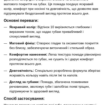
матового покриття на губах. Ця помада поєднує яскравий
колір, комфорт при носінні та довговічність, що дозволяє вам
підтримувати бездоганний вигляд протягом всього дня.
Основні переваги:
Яскравий колір:
Відтінок 10 вирізняється глибоким і
виразним тоном, що надає губам привабливий і
спокусливий вигляд.
Матовий фініш:
Створює гладке та оксамитове покриття
без блиску, забезпечуючи витончений і стильний образ.
Комфортне нанесення:
Легка текстура помади рівномірно
розподіляється по губах, не сушить їх і дарує комфорт
протягом всього дня.
Довговічність:
Спеціально розроблена формула зберігає
яскравість кольору навіть після їжі та напоїв.
Догляд за губами:
Помада, збагачена поживними
речовинами, зволожує губи і запобігає появі тріщин,
підтримуючи їх здоровий вигляд.
Спосіб застосування:
Наносьте помаду на чисті та сухі губи, починаючи з центру і