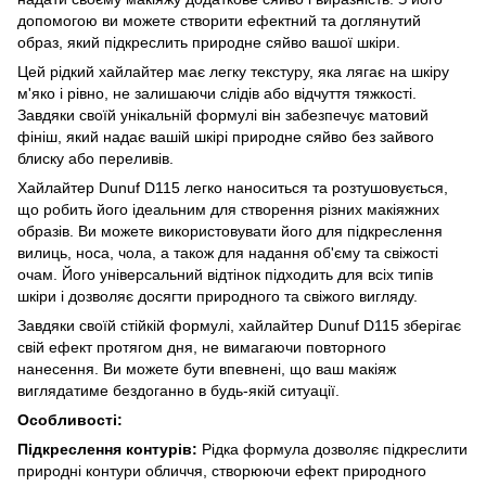
допомогою ви можете створити ефектний та доглянутий
образ, який підкреслить природне сяйво вашої шкіри.
Цей рідкий хайлайтер має легку текстуру, яка лягає на шкіру
м'яко і рівно, не залишаючи слідів або відчуття тяжкості.
Завдяки своїй унікальній формулі він забезпечує матовий
фініш, який надає вашій шкірі природне сяйво без зайвого
блиску або переливів.
Хайлайтер Dunuf D115 легко наноситься та розтушовується,
що робить його ідеальним для створення різних макіяжних
образів. Ви можете використовувати його для підкреслення
вилиць, носа, чола, а також для надання об'єму та свіжості
очам. Його універсальний відтінок підходить для всіх типів
шкіри і дозволяє досягти природного та свіжого вигляду.
Завдяки своїй стійкій формулі, хайлайтер Dunuf D115 зберігає
свій ефект протягом дня, не вимагаючи повторного
нанесення. Ви можете бути впевнені, що ваш макіяж
виглядатиме бездоганно в будь-якій ситуації.
Особливості:
Підкреслення контурів:
Рідка формула дозволяє підкреслити
природні контури обличчя, створюючи ефект природного