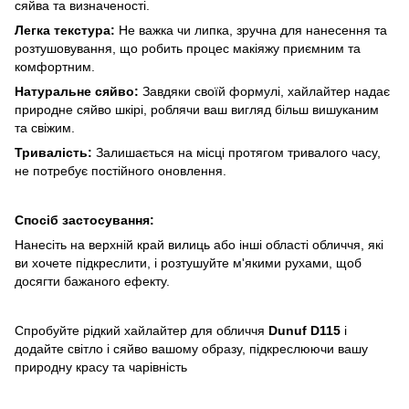
сяйва та визначеності.
Легка текстура:
Не важка чи липка, зручна для нанесення та
розтушовування, що робить процес макіяжу приємним та
комфортним.
Натуральне сяйво:
Завдяки своїй формулі, хайлайтер надає
природне сяйво шкірі, роблячи ваш вигляд більш вишуканим
та свіжим.
Тривалість:
Залишається на місці протягом тривалого часу,
не потребує постійного оновлення.
Спосіб застосування:
Нанесіть на верхній край вилиць або інші області обличчя, які
ви хочете підкреслити, і розтушуйте м'якими рухами, щоб
досягти бажаного ефекту.
Спробуйте рідкий хайлайтер для обличчя
Dunuf D115
і
додайте світло і сяйво вашому образу, підкреслюючи вашу
природну красу та чарівність