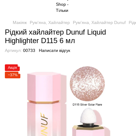
Макіяж
Рум'яна, Хайлайтер
Рум'яна, Хайлайтер Dunuf
Рід
Рідкий хайлайтер Dunuf Liquid
Highlighter D115 6 мл
Артикул:
00733
Написати відгук
Акція
−37%