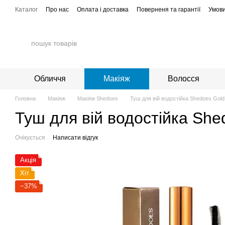
Перейти до основного контенту
Каталог
Про нас
Оплата і доставка
Поверненя та гарантії
Умови
Обличчя
Макіяж
Волосся
Головна
Макіяж
Макіяж Shedoes
Туш для вій водостійка Shedoes Gol
Туш для вій водостійка She
Очікується
Написати відгук
Акція
Хіт
−37%