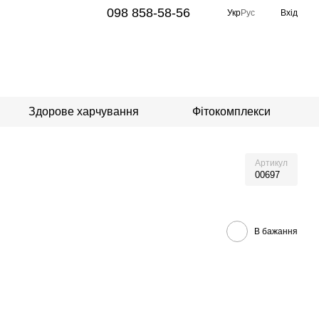
098 858-58-56
Укр
Рус
Вхід
Здорове харчування
Фітокомплекси
Артикул
00697
В бажання