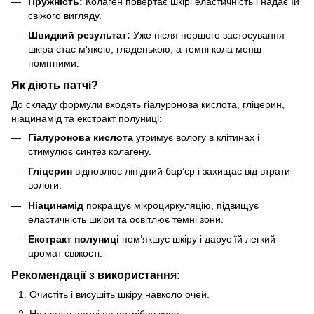
Пружність:
Колаген повертає шкірі еластичність і надає їй
свіжого вигляду.
Швидкий результат:
Уже після першого застосування
шкіра стає м'якою, гладенькою, а темні кола менш
помітними.
Як діють патчі?
До складу формули входять гіалуронова кислота, гліцерин,
ніацинамід та екстракт полуниці:
Гіалуронова кислота
утримує вологу в клітинах і
стимулює синтез колагену.
Гліцерин
відновлює ліпідний бар’єр і захищає від втрати
вологи.
Ніацинамід
покращує мікроциркуляцію, підвищує
еластичність шкіри та освітлює темні зони.
Екстракт полуниці
пом’якшує шкіру і дарує їй легкий
аромат свіжості.
Рекомендації з використання:
Очистіть і висушіть шкіру навколо очей.