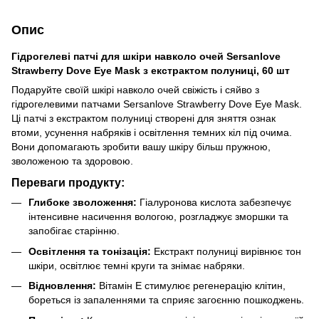
Опис
Гідрогелеві патчі для шкіри навколо очей Sersanlove
Strawberry Dove Eye Mask з екстрактом полуниці, 60 шт
Подаруйте своїй шкірі навколо очей свіжість і сяйво з
гідрогелевими патчами Sersanlove Strawberry Dove Eye Mask.
Ці патчі з екстрактом полуниці створені для зняття ознак
втоми, усунення набряків і освітлення темних кіл під очима.
Вони допомагають зробити вашу шкіру більш пружною,
зволоженою та здоровою.
Переваги продукту:
Глибоке зволоження:
Гіалуронова кислота забезпечує
інтенсивне насичення вологою, розгладжує зморшки та
запобігає старінню.
Освітлення та тонізація:
Екстракт полуниці вирівнює тон
шкіри, освітлює темні круги та знімає набряки.
Відновлення:
Вітамін Е стимулює регенерацію клітин,
бореться із запаленнями та сприяє загоєнню пошкоджень.