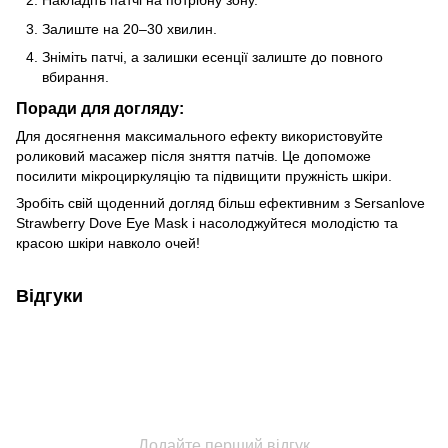
Накладіть патчі на потрібну зону.
Залиште на 20–30 хвилин.
Зніміть патчі, а залишки есенції залиште до повного
вбирання.
Поради для догляду:
Для досягнення максимального ефекту використовуйте
роликовий масажер після зняття патчів. Це допоможе
посилити мікроциркуляцію та підвищити пружність шкіри.
Зробіть свій щоденний догляд більш ефективним з Sersanlove
Strawberry Dove Eye Mask і насолоджуйтеся молодістю та
красою шкіри навколо очей!
Відгуки
Додайте перший відгук