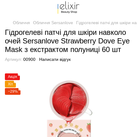
Обличчя
Обличчя Sersanlove
Гідрогелеві патчі для шкіри н
Гідрогелеві патчі для шкіри навколо
очей Sersanlove Strawberry Dove Eye
Mask з екстрактом полуниці 60 шт
Артикул:
00900
Написати відгук
Акція
Хіт
−29%