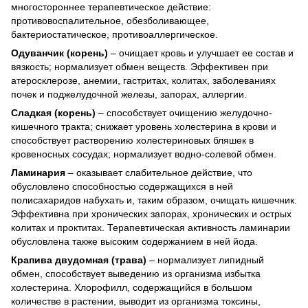
многостороннее терапевтическое действие:
противовоспалительное, обезболивающее,
бактериостатическое, противоаллергическое.
Одуванчик (корень)
– очищает кровь и улучшает ее состав и
вязкость; нормализует обмен веществ. Эффективен при
атеросклерозе, анемии, гастритах, колитах, заболеваниях
почек и поджелудочной железы, запорах, аллергии.
Сладкая (корень)
– способствует очищению желудочно-
кишечного тракта; снижает уровень холестерина в крови и
способствует растворению холестериновых бляшек в
кровеносных сосудах; нормализует водно-солевой обмен.
Ламинария
– оказывает слабительное действие, что
обусловлено способностью содержащихся в ней
полисахаридов набухать и, таким образом, очищать кишечник.
Эффективна при хронических запорах, хронических и острых
колитах и проктитах. Терапевтическая активность ламинарии
обусловлена также высоким содержанием в ней йода.
Крапива двудомная (трава)
– нормализует липидный
обмен, способствует выведению из организма избытка
холестерина. Хлорофилл, содержащийся в большом
количестве в растении, выводит из организма токсины,