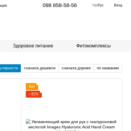
098 858-58-56
Укр
Рус
Вход
ация
Здоровое питание
Фитокомплексы
улярности
сначала дешевле
сначала дороже
по названию
Хит
−31%