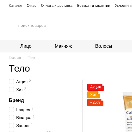
Перейти к основному контенту
Каталог
О нас
Оплата и доставка
Возврат и гарантии
Условия и
Лицо
Макияж
Волосы
Главная
Тело
Тело
2
Акция
Акция
2
Хит
Хит
Бренд
−26%
1
Images
1
Bioaqua
1
Sadoer