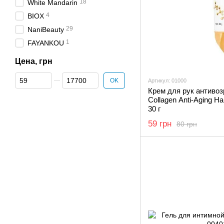
18
White Mandarin
4
BIOX
29
NaniBeauty
1
FAYANKOU
Цена, грн
От Цена, грн
До Цена, грн
OK
Артикул: 01000
Крем для рук антивоз
Collagen Anti-Aging 
30 г
59 грн
80 грн