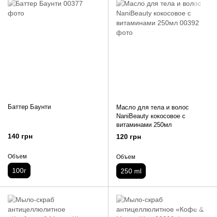
Баттер Баунти
Масло для тела и волос
NaniBeauty кокосовое с
витаминами 250мл
140 грн
120 грн
Объем
Объем
100г
250 ml