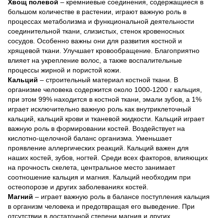
Хвощ полевой
– кремниевые соединения, содержащиеся в
большом количестве в растении, играют важную роль в
процессах метаболизма и функциональной деятельности
соединительной ткани, слизистых, стенок кровеносных
сосудов. Особенно важны они для развития костной и
хрящевой ткани. Улучшает кровообращение. Благоприятно
влияет на укрепление волос, а также воспалительные
процессы жирной и пористой кожи.
Кальций
– строительный материал костной ткани. В
организме человека содержится около 1000-1200 г кальция,
при этом 99% находится в костной ткани, эмали зубов, а 1%
играет исключительно важную роль как внутриклеточный
кальций, кальций крови и тканевой жидкости. Кальций играет
важную роль в формировании костей. Воздействует на
кислотно-щелочной баланс организма. Уменьшает
проявление аллергических реакций. Кальций важен для
наших костей, зубов, ногтей. Среди всех факторов, влияющих
на прочность скелета, центральное место занимает
соотношение кальция и магния. Кальций необходим при
остеопорозе и других заболеваниях костей.
Магний
– играет важную роль в балансе поступления кальция
в организм человека и предотвращая его выведение. При
отсутствии в достаточной степени магния и других