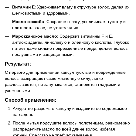
Витамин Е
: Удерживает влагу в структуре волос, делая их
шелковистыми и здоровыми.
Масло жожоба
: Сохраняет влагу, увеличивает густоту и
плотность волос, не утяжеляя их.
Марокканское масло
: Содержит витамины F и Е,
антиоксиданты, линолевую и олеиновую кислоты. Глубоко
питает даже сильно поврежденные пряди, делает волосы
послушными и защищенными.
Результат:
С первого дня применения капсул тусклые и поврежденные
волосы возвращают свою жизненную силу, легко
расчесываются, не запутываются, становятся гладкими и
ухоженными.
Способ применения:
Аккуратно разрежьте капсулу и выдавите ее содержимое
на ладонь.
После мытья подсушите волосы полотенцем, равномерно
распределите масло по всей длине волос, избегая
корней. Средство не требует смывания.