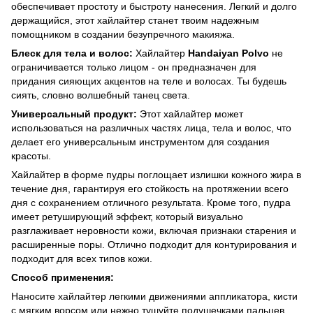
обеспечивает простоту и быстроту нанесения. Легкий и долго
держащийся, этот хайлайтер станет твоим надежным
помощником в создании безупречного макияжа.
Блеск для тела и волос:
Хайлайтер
Handaiyan Polvo
не
ограничивается только лицом - он предназначен для
придания сияющих акцентов на теле и волосах. Ты будешь
сиять, словно волшебный танец света.
Универсальный продукт:
Этот хайлайтер может
использоваться на различных частях лица, тела и волос, что
делает его универсальным инструментом для создания
красоты.
Хайлайтер в форме пудры поглощает излишки кожного жира в
течение дня, гарантируя его стойкость на протяжении всего
дня с сохранением отличного результата. Кроме того, пудра
имеет ретуширующий эффект, который визуально
разглаживает неровности кожи, включая признаки старения и
расширенные поры. Отлично подходит для контурирования и
подходит для всех типов кожи.
Способ применения:
Наносите хайлайтер легкими движениями аппликатора, кисти
с мягким ворсом или нежно тушуйте подушечками пальцев.