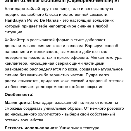
Shiner 01 White Moonbeam (Серебряно-Белый) 9 г
Благодаря хайлайтеру твое лицо, тело и волосы получат
порцию волшебного блеска и естественной свежести.
Handaiyan Polvo De Hanas
- это настоящий волшебник,
который придает тебе неповторимое сияние в любой
ситуации.
Хайлайтер в рассыпчатой форме в стике добавляет
дополнительное сияние коже и волосам. Варьируя способ
нанесения и интенсивность, вы можете добиться как
невероятно нежного, так и яркого эффекта. Мягкая текстура
хайлайтера, насыщенная сверкающими частицами,
равномерно распределяется по коже, создавая натуральное
сияние без каких-либо зернистых частиц. Пудра легко
растушевывается, придавая коже свежий и здоровый оттенок,
и обеспечивает долговременное стойкое покрытие.
Особенности:
Магия цвета:
Благодаря изысканной палитре оттенков ты
сможешь создавать уникальные образы. От нежного розового
до насыщенного золотистого - выбери свой собственный
оттенок волшебства.
Легкость использования:
Уникальная текстура