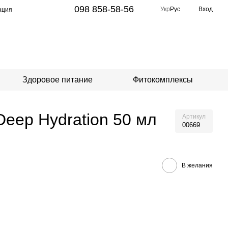
098 858-58-56
Укр
Рус
Вход
ация
Здоровое питание
Фитокомплексы
eep Hydration 50 мл
Артикул
00669
В желания