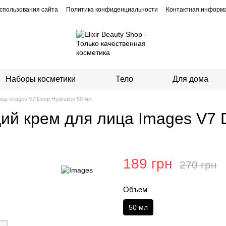
спользования сайта
Политика конфиденциальности
Контактная информ
Наборы косметики
Тело
Для дома
а Images V7 Deep Hydration 50 мл
й крем для лица Images V7 D
189 грн
270 грн
Объем
50 мл