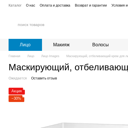
Перейти к основному контенту
Каталог
О нас
Оплата и доставка
Возврат и гарантии
Условия и
Лицо
Макияж
Волосы
Главная
Лицо
Лицо Images
Маскирующий, отбеливающий крем для лиц
Маскирующий, отбеливающи
Ожидается
Оставить отзыв
Акция
−30%