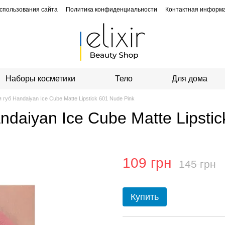
спользования сайта
Политика конфиденциальности
Контактная информ
Наборы косметики
Тело
Для дома
губ Handaiyan Ice Cube Matte Lipstick 601 Nude Pink
daiyan Ice Cube Matte Lipstic
109 грн
145 грн
Купить