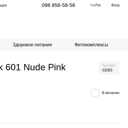
098 858-58-56
Укр
Рус
Вход
ация
Здоровое питание
Фитокомплексы
k 601 Nude Pink
Артикул
01063
В желания