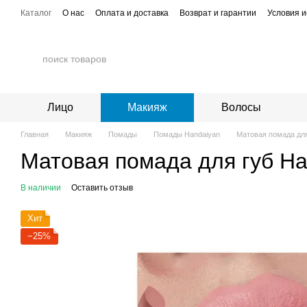
Перейти к основному контенту
Каталог
О нас
Оплата и доставка
Возврат и гарантии
Условия и
Лицо
Макияж
Волосы
Главная
Макияж
Помады
Помады Handaiyan
Матовая помада для 
Матовая помада для губ Han
В наличии
Оставить отзыв
Хит
−25%