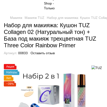
Макияж
Макияж TUZ
Набор для макияжа: Кушон TUZ Collag
Набор для макияжа: Кушон TUZ
Collagen 02 (Натуральный тон) +
База под макияж трехцветная TUZ
Three Color Rainbow Primer
Артикул:
00833
Оставить отзыв
Акция
Наборы
Хит
−39%