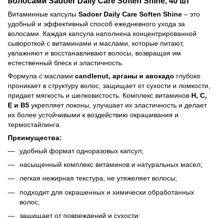
волосами
Sadoer Daily Care Soften Shine, 40 шт
Витаминные капсулы
Sadoer Daily Care Soften Shine
– это
удобный и эффективный способ ежедневного ухода за
волосами. Каждая капсула наполнена концентрированной
сывороткой с витаминами и маслами, которые питают,
увлажняют и восстанавливают волосы, возвращая им
естественный блеск и эластичность.
Формула с маслами
candlenut, арганы и авокадо
глубоко
проникает в структуру волос, защищает от сухости и ломкости,
придает мягкость и шелковистость. Комплекс витаминов
H, C,
E и B5
укрепляет локоны, улучшает их эластичность и делает
их более устойчивыми к воздействию окрашивания и
термостайлинга.
Преимущества:
удобный формат одноразовых капсул;
насыщенный комплекс витаминов и натуральных масел;
легкая нежирная текстура, не утяжеляет волосы;
подходит для окрашенных и химически обработанных
волос;
защищает от повреждений и сухости;